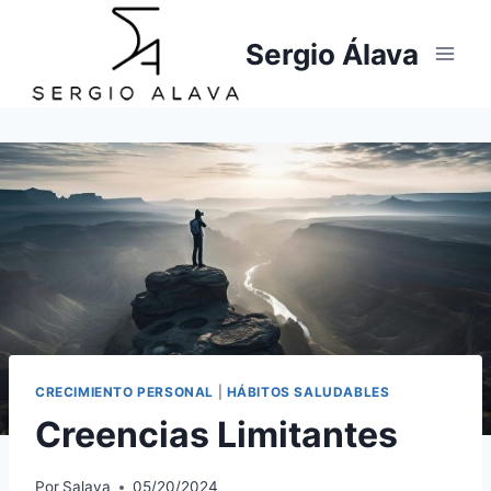
Saltar
al
Sergio Álava
contenido
CRECIMIENTO PERSONAL
|
HÁBITOS SALUDABLES
Creencias Limitantes
Por
Salava
05/20/2024