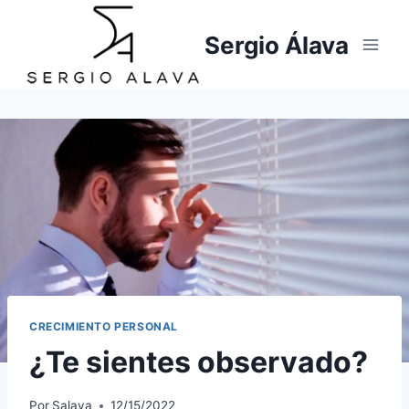
Saltar
al
Sergio Álava
contenido
CRECIMIENTO PERSONAL
¿Te sientes observado?
Por
Salava
12/15/2022